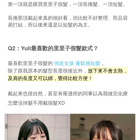
第一頂就是購買里里子假髮，一頂長捲髮、一頂短髮。
長捲那頂戴起來真的很好看，但比較不好整理、而且容
易打結，所以後來還是以短髮的為主。
Q2：Yuli最喜歡的里里子假髮款式？
最喜歡里里子假髮的
俏皮女孩 蓬鬆感短髮
，
除了跟我原本的髮型長度很接近外，
放下來不會太熱，
及肩的長度又可以綁，覺得比較方便！
戴起來也很自然，甚至有罹過癌的同事以為我做完化療
怎麼沒掉髮不用戴假髮XD