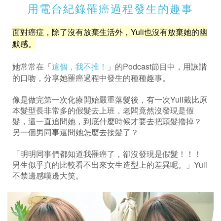
用電台紀錄罹癌過程發生的趣事
面對癌症，除了沒有放棄生活外，Yuli也沒有放棄她的幽
默感。
她常常在「
這個，我不推！
」的Podcast節目中，用詼諧
的口吻，分享她罹癌過程中發生的種種趣事。
像是做完第一次化療開始嚴重落髮後，有一次Yuli戴比原
本髮型長非常多的假髮去上班，老闆竟然沒發現是假
髮，還一直追問她，到底什麼時候才要去把頭髮擼掉？
另一個男同事還問她怎麼去接髮了？
「明明同事們都知道我罹癌了，卻沒發現是假髮！！！
男生似乎真的比較看不出來女生造型上的差異呢。」Yuli
不禁邊感嘆邊大笑。