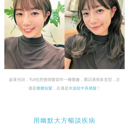
趁著光頭，Yuli也把挑假髮當作一種樂趣，嘗試過很多造型，左
邊是
微糖短髮
，右邊是
水波紋中長捲髮
！
用幽默大方暢談疾病