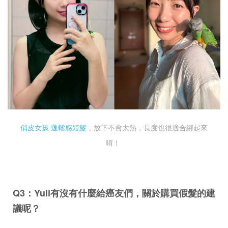
俏皮女孩 蓬鬆感短髮
，放下不會太熱，長度也很適合綁起來
唷！
Q3：Yuli有沒有什麼給癌友們，關於購買假髮的建
議呢？