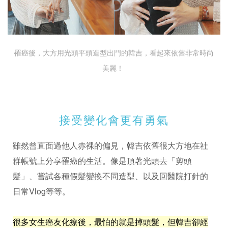
罹癌後，大方用光頭平頭造型出門的韓吉，看起來依舊非常時尚
美麗！
接受變化會更有勇氣
雖然曾直面過他人赤裸的偏見，韓吉依舊很大方地在社
群帳號上分享罹癌的生活。像是頂著光頭去「剪頭
髮」、嘗試各種假髮變換不同造型、以及回醫院打針的
日常Vlog等等。
很多女生癌友化療後，最怕的就是掉頭髮，但韓吉卻經