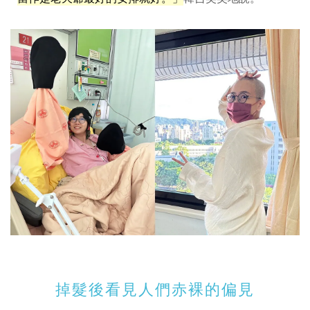
掉髮後看見人們赤裸的偏見