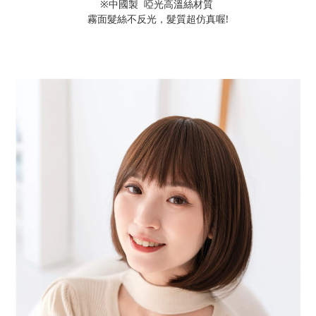
※中國製 啞光高溫絲材質
霧面髮絲不反光，髮質超仿真喔!