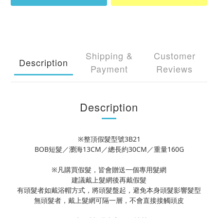
Shipping &
Customer
Description
Payment
Reviews
Description
※整頂假髮型號3B21
BOB短髮／瀏海13CM／總長約30CM／重量160G
※凡購買假髮，皆會贈送一個專用髮網
建議戴上髮網後再戴假髮
有頭髮者如戴浴帽方式，將頭髮盤起，避免本身頭髮影響髮型
無頭髮者，戴上髮網可隔一層，不會直接接觸頭皮