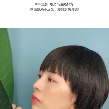
※中國製 啞光高溫絲材質
霧面髮絲不反光，髮質超仿真喔!