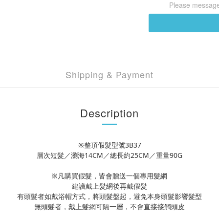
Please message 
Shipping & Payment
Description
※整頂假髮型號3B37
層次短髮／瀏海14CM／總長約25CM／重量90G
※凡購買假髮，皆會贈送一個專用髮網
建議戴上髮網後再戴假髮
有頭髮者如戴浴帽方式，將頭髮盤起，避免本身頭髮影響髮型
無頭髮者，戴上髮網可隔一層，不會直接接觸頭皮