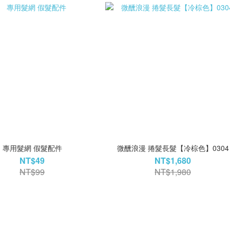
專用髮網 假髮配件
微醺浪漫 捲髮長髮【冷棕色】0304
NT$49
NT$1,680
NT$99
NT$1,980