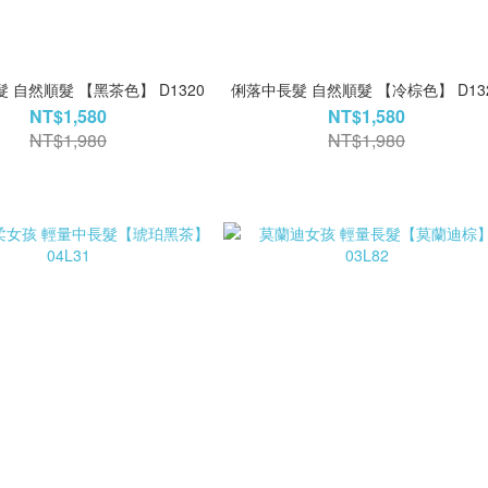
 自然順髮 【黑茶色】 D1320
俐落中長髮 自然順髮 【冷棕色】 D13
NT$1,580
NT$1,580
NT$1,980
NT$1,980