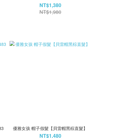
NT$1,380
NT$1,980
3
優雅女孩 帽子假髮【貝雷帽黑棕直髮】
NT$1,480