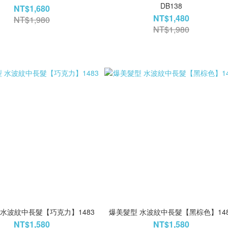
DB138
NT$1,680
NT$1,480
NT$1,980
NT$1,980
 水波紋中長髮【巧克力】1483
爆美髮型 水波紋中長髮【黑棕色】148
NT$1,580
NT$1,580