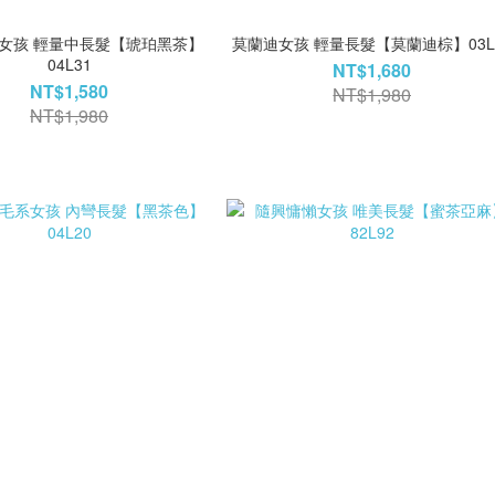
女孩 輕量中長髮【琥珀黑茶】
莫蘭迪女孩 輕量長髮【莫蘭迪棕】03L
04L31
NT$1,680
NT$1,580
NT$1,980
NT$1,980