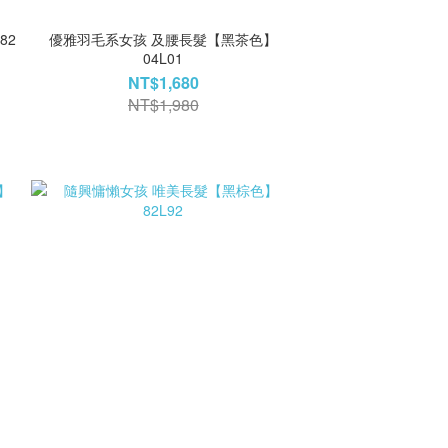
82
優雅羽毛系女孩 及腰長髮【黑茶色】
04L01
NT$1,680
NT$1,980