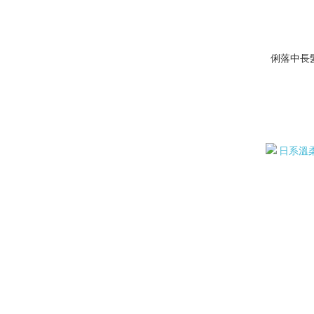
俐落中長髮