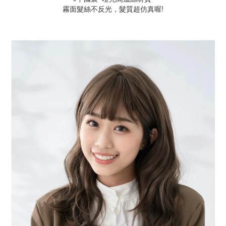
霧面髮絲不反光，髮質超仿真喔!