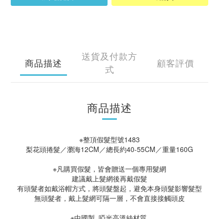
送貨及付款方
商品描述
顧客評價
式
商品描述
※整頂假髮型號1483
梨花頭捲髮／瀏海12CM／總長約40-55CM／重量160G
※凡購買假髮，皆會贈送一個專用髮網
建議戴上髮網後再戴假髮
有頭髮者如戴浴帽方式，將頭髮盤起，避免本身頭髮影響髮型
無頭髮者，戴上髮網可隔一層，不會直接接觸頭皮
※中國製 啞光高溫絲材質