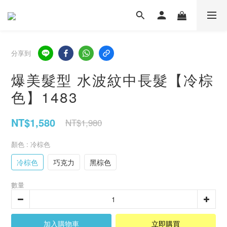
分享到
爆美髮型 水波紋中長髮【冷棕
色】1483
NT$1,580
NT$1,980
顏色
: 冷棕色
冷棕色
巧克力
黑棕色
數量
加入購物車
立即購買